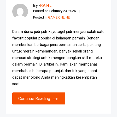
By -
RAf4L
Posted on
February 23, 2026
Posted in
GAME ONLINE
Dalam dunia judi judi, kayutogel jadi menjadi salah satu
favorit popular populer di kalangan pemain. Dengan
memberikan berbagai jenis permainan serta peluang
untuk meraih kemenangan, banyak sekali orang
mencari strategi untuk mengembangkan skill mereka
dalam bermain. Di artikel ini, kami akan membahas
membahas beberapa petunjuk dan trik yang dapat
dapat menolong Anda meningkatkan kesempatan
saat
Continue Reading