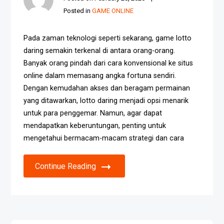
Posted in
GAME ONLINE
Pada zaman teknologi seperti sekarang, game lotto
daring semakin terkenal di antara orang-orang.
Banyak orang pindah dari cara konvensional ke situs
online dalam memasang angka fortuna sendiri.
Dengan kemudahan akses dan beragam permainan
yang ditawarkan, lotto daring menjadi opsi menarik
untuk para penggemar. Namun, agar dapat
mendapatkan keberuntungan, penting untuk
mengetahui bermacam-macam strategi dan cara
Continue Reading