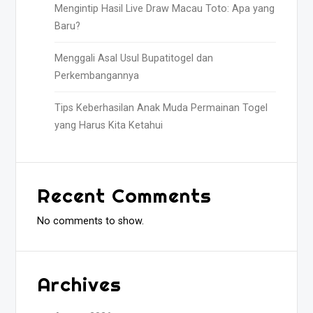
Mengintip Hasil Live Draw Macau Toto: Apa yang
Baru?
Menggali Asal Usul Bupatitogel dan
Perkembangannya
Tips Keberhasilan Anak Muda Permainan Togel
yang Harus Kita Ketahui
Recent Comments
No comments to show.
Archives