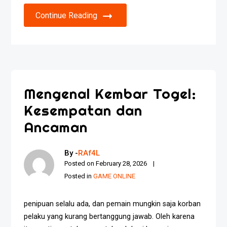
Continue Reading
Mengenal Kembar Togel:
Kesempatan dan
Ancaman
By -
RAf4L
Posted on
February 28, 2026
Posted in
GAME ONLINE
penipuan selalu ada, dan pemain mungkin saja korban
pelaku yang kurang bertanggung jawab. Oleh karena