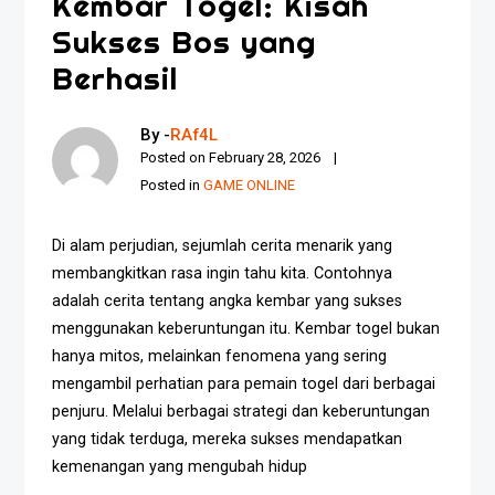
Kembar Togel: Kisah
Sukses Bos yang
Berhasil
By -
RAf4L
Posted on
February 28, 2026
Posted in
GAME ONLINE
Di alam perjudian, sejumlah cerita menarik yang
membangkitkan rasa ingin tahu kita. Contohnya
adalah cerita tentang angka kembar yang sukses
menggunakan keberuntungan itu. Kembar togel bukan
hanya mitos, melainkan fenomena yang sering
mengambil perhatian para pemain togel dari berbagai
penjuru. Melalui berbagai strategi dan keberuntungan
yang tidak terduga, mereka sukses mendapatkan
kemenangan yang mengubah hidup