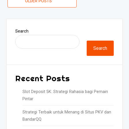
OLDER POSTS
navigation
Search
Search
Recent Posts
Slot Deposit 5K: Strategi Rahasia bagi Pemain
Pintar
Strategi Terbaik untuk Menang di Situs PKV dan
BandarQQ